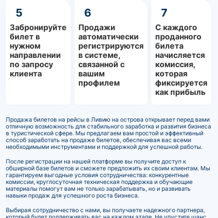
5
6
7
Забронируйте
Продажи
С каждого
билет в
автоматически
проданного
нужном
регистрируются
билета
направлении
в системе,
начисляется
по запросу
связанной с
комиссия,
клиента
вашим
которая
профилем
фиксируется
как прибыль
Продажа билетов на рейсы в Ливию на острова открывает перед вами
отличную возможность для стабильного заработка и развития бизнеса
в туристической сфере. Мы предлагаем вам простой и эффективный
способ заработать на продаже билетов, обеспечивая вас всеми
необходимыми инструментами и поддержкой для успешной работы.
После регистрации на нашей платформе вы получите доступ к
обширной базе билетов и сможете предложить их своим клиентам. Мы
гарантируем выгодные условия сотрудничества: конкурентные
комиссии, круглосуточная техническая поддержка и обучающие
материалы помогут вам не только зарабатывать, но и развивать
навыки продаж для успешного роста бизнеса.
Выбирая сотрудничество с нами, вы получаете надежного партнера,
который будет поддерживать вас на каждом этапе. Не упустите шанс