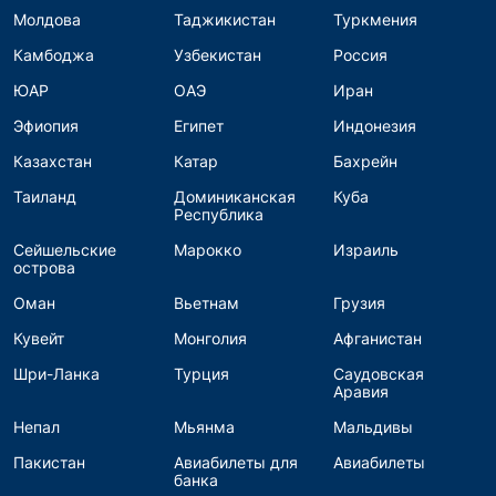
Молдова
Таджикистан
Туркмения
Камбоджа
Узбекистан
Россия
ЮАР
ОАЭ
Иран
Эфиопия
Египет
Индонезия
Казахстан
Катар
Бахрейн
Таиланд
Доминиканская
Куба
Республика
Сейшельские
Марокко
Израиль
острова
Оман
Вьетнам
Грузия
Кувейт
Монголия
Афганистан
Шри-Ланка
Турция
Саудовская
Аравия
Непал
Мьянма
Мальдивы
Пакистан
Авиабилеты для
Авиабилеты
банка