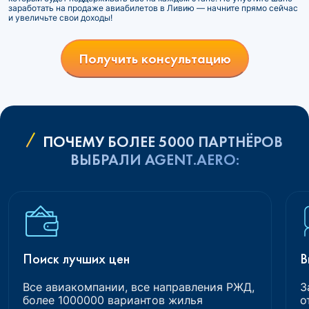
заработать на продаже авиабилетов в Ливию — начните прямо сейчас
и увеличьте свои доходы!
Получить консультацию
ПОЧЕМУ БОЛЕЕ 5000 ПАРТНЁРОВ
ВЫБРАЛИ AGENT.AERO:
Поиск лучших цен
В
Все авиакомпании, все направления РЖД,
З
более 1000000 вариантов жилья
о