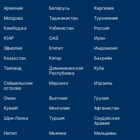
Армения
Беларусь
Киргизия
Молдова
Таджикистан
Туркмения
Камбоджа
Узбекистан
Россия
ЮАР
ОАЭ
Иран
Эфиопия
Египет
Индонезия
Казахстан
Катар
Бахрейн
Таиланд
Доминиканская
Куба
Республика
Сейшельские
Марокко
Израиль
острова
Оман
Вьетнам
Грузия
Кувейт
Монголия
Афганистан
Шри-Ланка
Турция
Саудовская
Аравия
Непал
Мьянма
Мальдивы