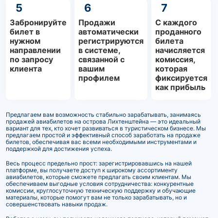
5
6
7
Забронируйте
Продажи
С каждого
билет в
автоматически
проданного
нужном
регистрируются
билета
направлении
в системе,
начисляется
по запросу
связанной с
комиссия,
клиента
вашим
которая
профилем
фиксируется
как прибыль
Предлагаем вам возможность стабильно зарабатывать, занимаясь
продажей авиабилетов на острова Лихтенштейна — это идеальный
вариант для тех, кто хочет развиваться в туристическом бизнесе. Мы
предлагаем простой и эффективный способ заработать на продаже
билетов, обеспечивая вас всеми необходимыми инструментами и
поддержкой для достижения успеха.
Весь процесс предельно прост: зарегистрировавшись на нашей
платформе, вы получаете доступ к широкому ассортименту
авиабилетов, которые сможете предлагать своим клиентам. Мы
обеспечиваем выгодные условия сотрудничества: конкурентные
комиссии, круглосуточную техническую поддержку и обучающие
материалы, которые помогут вам не только зарабатывать, но и
совершенствовать навыки продаж.