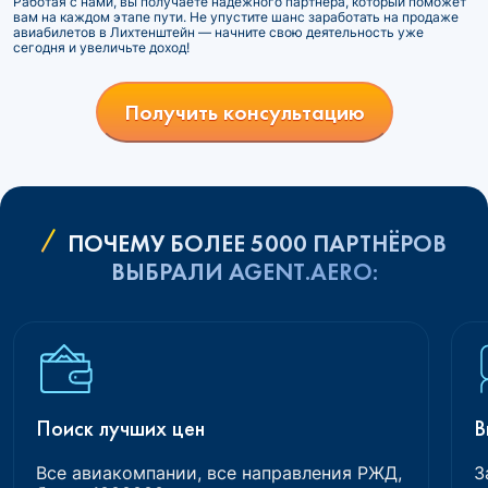
Работая с нами, вы получаете надежного партнера, который поможет
вам на каждом этапе пути. Не упустите шанс заработать на продаже
авиабилетов в Лихтенштейн — начните свою деятельность уже
сегодня и увеличьте доход!
Получить консультацию
ПОЧЕМУ БОЛЕЕ 5000 ПАРТНЁРОВ
ВЫБРАЛИ AGENT.AERO:
Поиск лучших цен
В
Все авиакомпании, все направления РЖД,
З