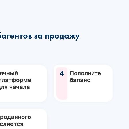
багентов за продажу
Личный
4
Пополните
 платформе
баланс
для начала
проданного
исляется