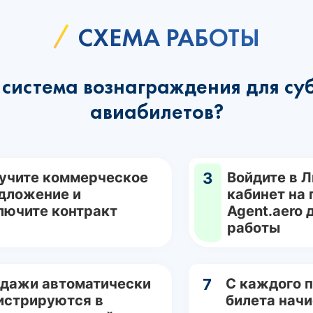
СХЕМА РАБОТЫ
система вознаграждения для су
авиабилетов?
учите коммерческое
3
Войдите в 
дложение и
кабинет на
лючите контракт
Agent.aero 
работы
дажи автоматически
7
С каждого 
истрируются в
билета нач