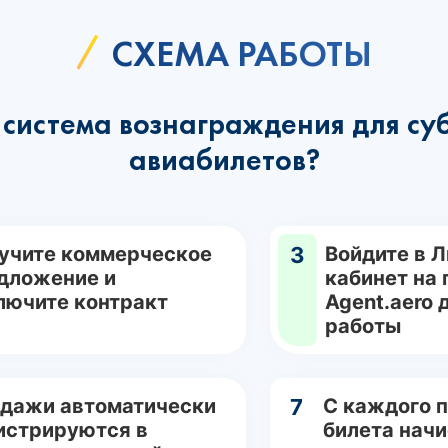
СХЕМА РАБОТЫ
система вознаграждения для су
авиабилетов?
учите коммерческое
3
Войдите в 
дложение и
кабинет на
лючите контракт
Agent.aero 
работы
дажи автоматически
7
С каждого 
истрируются в
билета нач