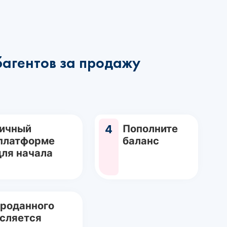
багентов за продажу
Личный
4
Пополните
 платформе
баланс
для начала
проданного
исляется