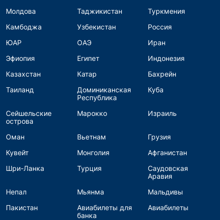
Молдова
Таджикистан
Туркмения
Камбоджа
Узбекистан
Россия
ЮАР
ОАЭ
Иран
Эфиопия
Египет
Индонезия
Казахстан
Катар
Бахрейн
Таиланд
Доминиканская
Куба
Республика
Сейшельские
Марокко
Израиль
острова
Оман
Вьетнам
Грузия
Кувейт
Монголия
Афганистан
Шри-Ланка
Турция
Саудовская
Аравия
Непал
Мьянма
Мальдивы
Пакистан
Авиабилеты для
Авиабилеты
банка