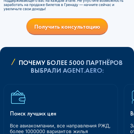
поддерживающего вас на каждом этапе. Не упустите возможность
заработать на продаже билетов в Гренаду — начните сейчас и
увеличьте свои доходы!
Получить консультацию
ПОЧЕМУ БОЛЕЕ 5000 ПАРТНЁРОВ
ВЫБРАЛИ AGENT.AERO:
Поиск лучших цен
В
Все авиакомпании, все направления РЖД,
З
более 1000000 вариантов жилья
о