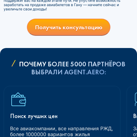
поддержит вас на каждом этапе пути. Не упустите возможность
заработать на продаже авиабилетов в Гану — начните сейчас и
увеличьте свои доходы!
Получить консультацию
ПОЧЕМУ БОЛЕЕ 5000 ПАРТНЁРОВ
ВЫБРАЛИ AGENT.AERO:
Поиск лучших цен
В
Все авиакомпании, все направления РЖД,
З
более 1000000 вариантов жилья
о