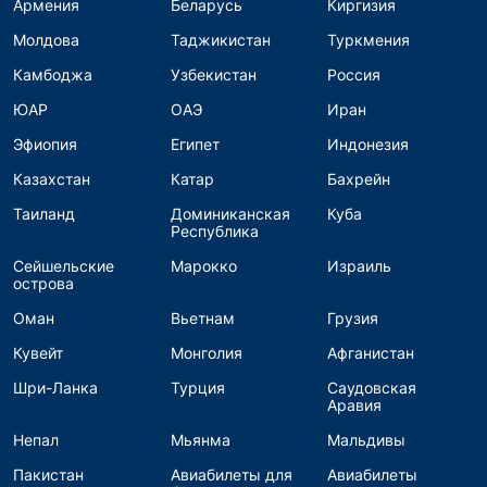
Армения
Беларусь
Киргизия
Молдова
Таджикистан
Туркмения
Камбоджа
Узбекистан
Россия
ЮАР
ОАЭ
Иран
Эфиопия
Египет
Индонезия
Казахстан
Катар
Бахрейн
Таиланд
Доминиканская
Куба
Республика
Сейшельские
Марокко
Израиль
острова
Оман
Вьетнам
Грузия
Кувейт
Монголия
Афганистан
Шри-Ланка
Турция
Саудовская
Аравия
Непал
Мьянма
Мальдивы
Пакистан
Авиабилеты для
Авиабилеты