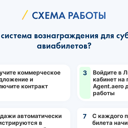
СХЕМА РАБОТЫ
система вознаграждения для су
авиабилетов?
учите коммерческое
3
Войдите в 
дложение и
кабинет на
лючите контракт
Agent.aero 
работы
дажи автоматически
7
С каждого 
истрируются в
билета нач