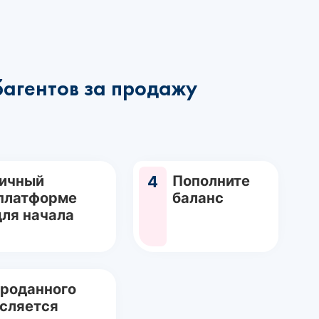
багентов за продажу
Личный
4
Пополните
 платформе
баланс
для начала
проданного
исляется