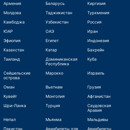
Армения
Беларусь
Киргизия
Молдова
Таджикистан
Туркмения
Камбоджа
Узбекистан
Россия
ЮАР
ОАЭ
Иран
Эфиопия
Египет
Индонезия
Казахстан
Катар
Бахрейн
Таиланд
Доминиканская
Куба
Республика
Сейшельские
Марокко
Израиль
острова
Оман
Вьетнам
Грузия
Кувейт
Монголия
Афганистан
Шри-Ланка
Турция
Саудовская
Аравия
Непал
Мьянма
Мальдивы
Пакистан
Авиабилеты для
Авиабилеты