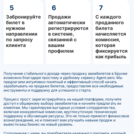
5
6
7
Забронируйте
Продажи
С каждого
билет в
автоматически
проданного
нужном
регистрируются
билета
направлении
в системе,
начисляется
по запросу
связанной с
комиссия,
клиента
вашим
которая
профилем
фиксируется
как прибыль
Получение стабильного дохода через продажу авиабилетов в Брунее
возможно благодаря простому и удобному сервису Agent.aero. Мы
предлагаем интуитивно понятный и эффективный способ начать
зарабатывать на продаже билетов, предоставляя все необходимые
инструменты и поддержку для успешного старта.
Процесс прост: зарегистрируйтесь на нашей платформе, получите
доступ к обширному выбору авиабилетов и начните предлагать их
клиентам. Мы гарантируем выгодные условия сотрудничества,
включая конкурентные комиссии, круглосуточную техническую
поддержку и обучающие ресурсы. Это не только принесет финансовое
вознаграждение, но и поможет вам улучшить навыки продаж и
вывести ваш бизнес на новый уровень.
Сотрудничая с нами, вы приобретаете надежного партнера, который