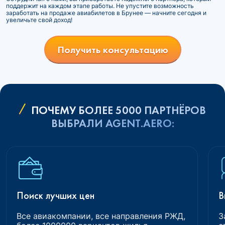
поддержит на каждом этапе работы. Не упустите возможность
заработать на продаже авиабилетов в Брунее — начните сегодня и
увеличьте свой доход!
Получить консультацию
ПОЧЕМУ БОЛЕЕ 5000 ПАРТНЁРОВ
ВЫБРАЛИ AGENT.AERO:
Поиск лучших цен
В
Все авиакомпании, все направления РЖД,
З