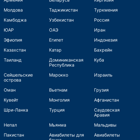
Молдова
Таджикистан
Туркмения
Камбоджа
Узбекистан
Россия
ЮАР
ОАЭ
Иран
Эфиопия
Египет
Индонезия
Казахстан
Катар
Бахрейн
Таиланд
Доминиканская
Куба
Республика
Сейшельские
Марокко
Израиль
острова
Оман
Вьетнам
Грузия
Кувейт
Монголия
Афганистан
Шри-Ланка
Турция
Саудовская
Аравия
Непал
Мьянма
Мальдивы
Пакистан
Авиабилеты для
Авиабилеты
банка