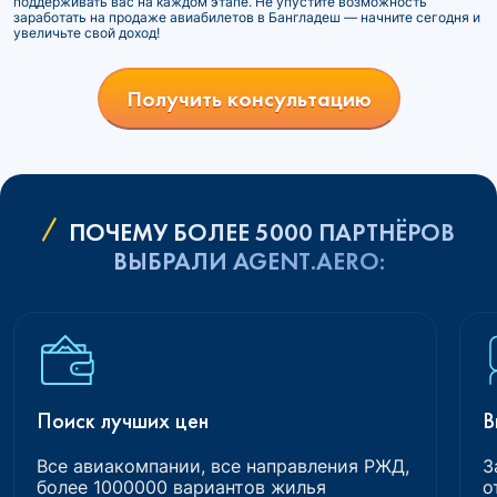
поддерживать вас на каждом этапе. Не упустите возможность
заработать на продаже авиабилетов в Бангладеш — начните сегодня и
увеличьте свой доход!
Получить консультацию
ПОЧЕМУ БОЛЕЕ 5000 ПАРТНЁРОВ
ВЫБРАЛИ AGENT.AERO:
Поиск лучших цен
В
Все авиакомпании, все направления РЖД,
З
более 1000000 вариантов жилья
о