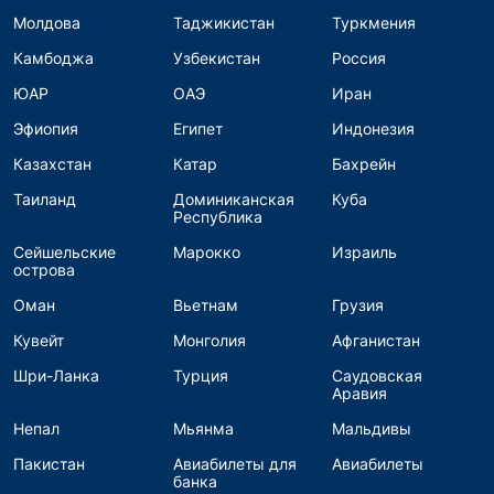
Молдова
Таджикистан
Туркмения
Камбоджа
Узбекистан
Россия
ЮАР
ОАЭ
Иран
Эфиопия
Египет
Индонезия
Казахстан
Катар
Бахрейн
Таиланд
Доминиканская
Куба
Республика
Сейшельские
Марокко
Израиль
острова
Оман
Вьетнам
Грузия
Кувейт
Монголия
Афганистан
Шри-Ланка
Турция
Саудовская
Аравия
Непал
Мьянма
Мальдивы
Пакистан
Авиабилеты для
Авиабилеты
банка