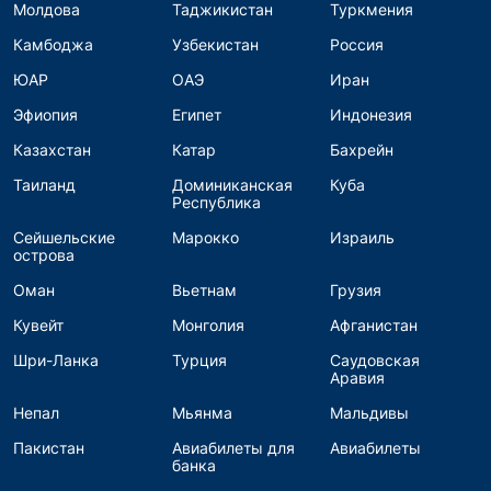
Молдова
Таджикистан
Туркмения
Камбоджа
Узбекистан
Россия
ЮАР
ОАЭ
Иран
Эфиопия
Египет
Индонезия
Казахстан
Катар
Бахрейн
Таиланд
Доминиканская
Куба
Республика
Сейшельские
Марокко
Израиль
острова
Оман
Вьетнам
Грузия
Кувейт
Монголия
Афганистан
Шри-Ланка
Турция
Саудовская
Аравия
Непал
Мьянма
Мальдивы
Пакистан
Авиабилеты для
Авиабилеты
банка