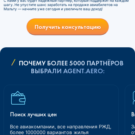
С нами у вас будет надежный партнер, который поддержит на каждом
шагу. Не упустите шанс заработать на продаже авиабилетов на
Мальту — начните уже сегодня и увеличьте ваш доход!
Получить консультацию
ПОЧЕМУ БОЛЕЕ 5000 ПАРТНЁРОВ
ВЫБРАЛИ AGENT.AERO:
Поиск лучших цен
В
Все авиакомпании, все направления РЖД,
З
более 1000000 вариантов жилья
о