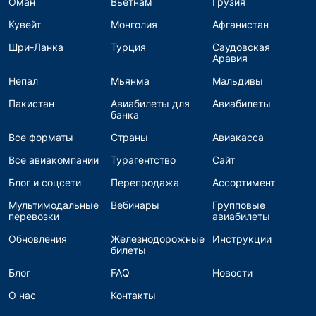
Оман
Вьетнам
Грузия
Кувейт
Монголия
Афганистан
Шри-Ланка
Турция
Саудовская
Аравия
Непал
Мьянма
Мальдивы
Пакистан
Авиабилеты для
Авиабилеты
банка
Все форматы
Страны
Авиакасса
Все авиакомпании
Турагентство
Сайт
Блог и соцсети
Перепродажа
Ассортимент
Мультимодальные
Вебинары
Групповые
перевозки
авиабилеты
Обновления
Железнодорожные
Инструкции
билеты
Блог
FAQ
Новости
О нас
Контакты