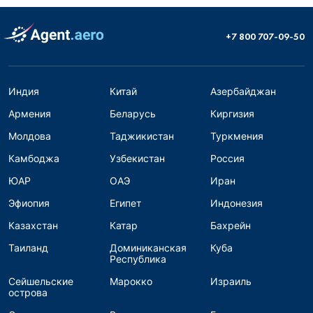
+7 800 707-09-50
Индия
Китай
Азербайджан
Армения
Беларусь
Киргизия
Молдова
Таджикистан
Туркмения
Камбоджа
Узбекистан
Россия
ЮАР
ОАЭ
Иран
Эфиопия
Египет
Индонезия
Казахстан
Катар
Бахрейн
Таиланд
Доминиканская
Куба
Республика
Сейшельские
Марокко
Израиль
острова