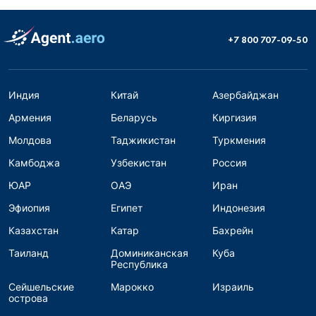
+7 800 707-09-50
Индия
Китай
Азербайджан
Армения
Беларусь
Киргизия
Молдова
Таджикистан
Туркмения
Камбоджа
Узбекистан
Россия
ЮАР
ОАЭ
Иран
Эфиопия
Египет
Индонезия
Казахстан
Катар
Бахрейн
Таиланд
Доминиканская
Куба
Республика
Сейшельские
Марокко
Израиль
острова