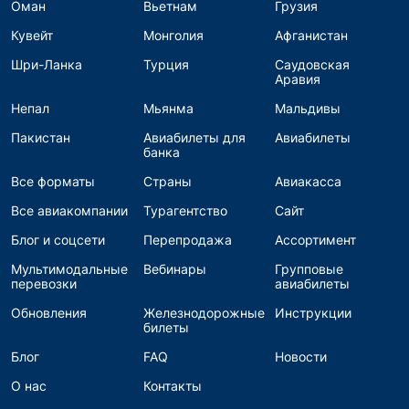
Оман
Вьетнам
Грузия
Кувейт
Монголия
Афганистан
Шри-Ланка
Турция
Саудовская
Аравия
Непал
Мьянма
Мальдивы
Пакистан
Авиабилеты для
Авиабилеты
банка
Все форматы
Страны
Авиакасса
Все авиакомпании
Турагентство
Сайт
Блог и соцсети
Перепродажа
Ассортимент
Мультимодальные
Вебинары
Групповые
перевозки
авиабилеты
Обновления
Железнодорожные
Инструкции
билеты
Блог
FAQ
Новости
О нас
Контакты