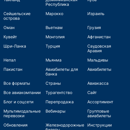
Республика
Сейшельские
Марокко
Израиль
острова
Оман
Вьетнам
Грузия
Кувейт
Монголия
Афганистан
Шри-Ланка
Турция
Саудовская
Аравия
Непал
Мьянма
Мальдивы
Пакистан
Авиабилеты для
Авиабилеты
банка
Все форматы
Страны
Авиакасса
Все авиакомпании
Турагентство
Сайт
Блог и соцсети
Перепродажа
Ассортимент
Мультимодальные
Вебинары
Групповые
перевозки
авиабилеты
Обновления
Железнодорожные
Инструкции
билеты