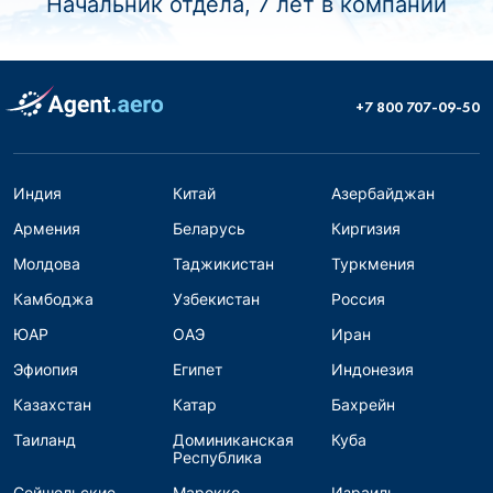
Начальник отдела, 7 лет в компании
+7 800 707-09-50
Индия
Китай
Азербайджан
Армения
Беларусь
Киргизия
Молдова
Таджикистан
Туркмения
Камбоджа
Узбекистан
Россия
ЮАР
ОАЭ
Иран
Эфиопия
Египет
Индонезия
Казахстан
Катар
Бахрейн
Таиланд
Доминиканская
Куба
Республика
Сейшельские
Марокко
Израиль