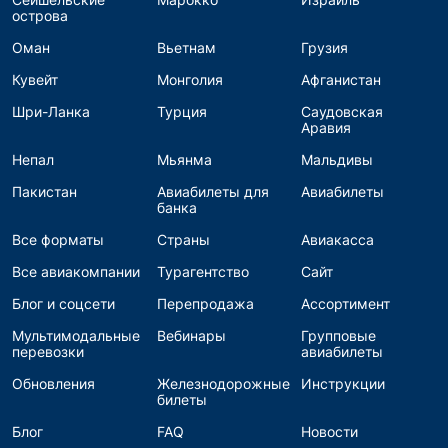
острова
Оман
Вьетнам
Грузия
Кувейт
Монголия
Афганистан
Шри-Ланка
Турция
Саудовская
Аравия
Непал
Мьянма
Мальдивы
Пакистан
Авиабилеты для
Авиабилеты
банка
Все форматы
Страны
Авиакасса
Все авиакомпании
Турагентство
Сайт
Блог и соцсети
Перепродажа
Ассортимент
Мультимодальные
Вебинары
Групповые
перевозки
авиабилеты
Обновления
Железнодорожные
Инструкции
билеты
Блог
FAQ
Новости