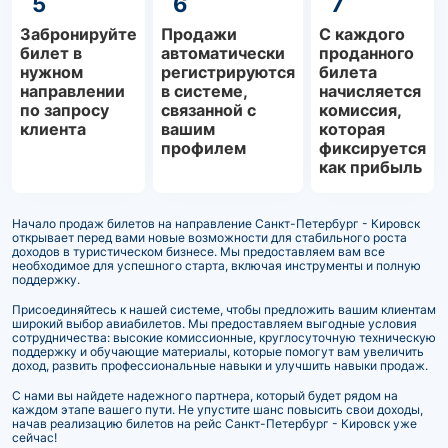
5
6
7
Забронируйте
Продажи
С каждого
билет в
автоматически
проданного
нужном
регистрируются
билета
направлении
в системе,
начисляется
по запросу
связанной с
комиссия,
клиента
вашим
которая
профилем
фиксируется
как прибыль
Начало продаж билетов на направление Санкт-Петербург - Кировск
открывает перед вами новые возможности для стабильного роста
доходов в туристическом бизнесе. Мы предоставляем вам все
необходимое для успешного старта, включая инструменты и полную
поддержку.
Присоединяйтесь к нашей системе, чтобы предложить вашим клиентам
широкий выбор авиабилетов. Мы предоставляем выгодные условия
сотрудничества: высокие комиссионные, круглосуточную техническую
поддержку и обучающие материалы, которые помогут вам увеличить
доход, развить профессиональные навыки и улучшить навыки продаж.
С нами вы найдете надежного партнера, который будет рядом на
каждом этапе вашего пути. Не упустите шанс повысить свои доходы,
начав реализацию билетов на рейс Санкт-Петербург - Кировск уже
сейчас!