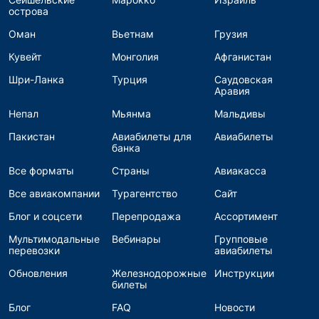
острова
Оман
Вьетнам
Грузия
Кувейт
Монголия
Афганистан
Шри-Ланка
Турция
Саудовская
Аравия
Непал
Мьянма
Мальдивы
Пакистан
Авиабилеты для
Авиабилеты
банка
Все форматы
Страны
Авиакасса
Все авиакомпании
Турагентство
Сайт
Блог и соцсети
Перепродажа
Ассортимент
Мультимодальные
Вебинары
Групповые
перевозки
авиабилеты
Обновления
Железнодорожные
Инструкции
билеты
Блог
FAQ
Новости