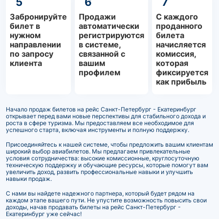
5
6
7
Забронируйте
Продажи
С каждого
билет в
автоматически
проданного
нужном
регистрируются
билета
направлении
в системе,
начисляется
по запросу
связанной с
комиссия,
клиента
вашим
которая
профилем
фиксируется
как прибыль
Начало продаж билетов на рейс Санкт-Петербург - Екатеринбург
открывает перед вами новые перспективы для стабильного дохода и
роста в сфере туризма. Мы предоставляем все необходимое для
успешного старта, включая инструменты и полную поддержку.
Присоединяйтесь к нашей системе, чтобы предложить вашим клиентам
широкий выбор авиабилетов. Мы предлагаем привлекательные
условия сотрудничества: высокие комиссионные, круглосуточную
техническую поддержку и обучающие ресурсы, которые помогут вам
увеличить доход, развить профессиональные навыки и улучшить
навыки продаж.
С нами вы найдете надежного партнера, который будет рядом на
каждом этапе вашего пути. Не упустите возможность повысить свои
доходы, начав продавать билеты на рейс Санкт-Петербург -
Екатеринбург уже сейчас!