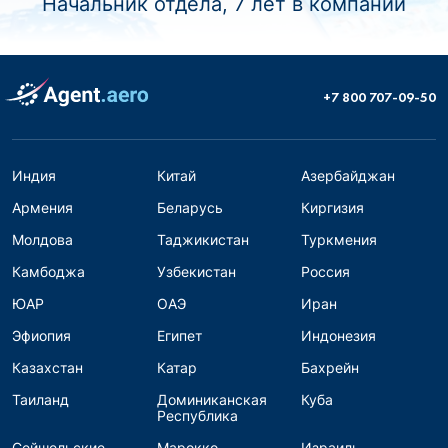
Начальник отдела, 7 лет в компании
+7 800 707-09-50
Индия
Китай
Азербайджан
Армения
Беларусь
Киргизия
Молдова
Таджикистан
Туркмения
Камбоджа
Узбекистан
Россия
ЮАР
ОАЭ
Иран
Эфиопия
Египет
Индонезия
Казахстан
Катар
Бахрейн
Таиланд
Доминиканская
Куба
Республика
Сейшельские
Марокко
Израиль