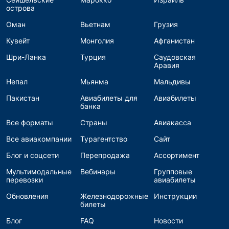
острова
Оман
Вьетнам
Грузия
Кувейт
Монголия
Афганистан
Шри-Ланка
Турция
Саудовская
Аравия
Непал
Мьянма
Мальдивы
Пакистан
Авиабилеты для
Авиабилеты
банка
Все форматы
Страны
Авиакасса
Все авиакомпании
Турагентство
Сайт
Блог и соцсети
Перепродажа
Ассортимент
Мультимодальные
Вебинары
Групповые
перевозки
авиабилеты
Обновления
Железнодорожные
Инструкции
билеты
Блог
FAQ
Новости