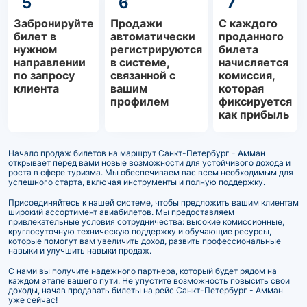
5
6
7
Забронируйте
Продажи
С каждого
билет в
автоматически
проданного
нужном
регистрируются
билета
направлении
в системе,
начисляется
по запросу
связанной с
комиссия,
клиента
вашим
которая
профилем
фиксируется
как прибыль
Начало продаж билетов на маршрут Санкт-Петербург - Амман
открывает перед вами новые возможности для устойчивого дохода и
роста в сфере туризма. Мы обеспечиваем вас всем необходимым для
успешного старта, включая инструменты и полную поддержку.
Присоединяйтесь к нашей системе, чтобы предложить вашим клиентам
широкий ассортимент авиабилетов. Мы предоставляем
привлекательные условия сотрудничества: высокие комиссионные,
круглосуточную техническую поддержку и обучающие ресурсы,
которые помогут вам увеличить доход, развить профессиональные
навыки и улучшить навыки продаж.
С нами вы получите надежного партнера, который будет рядом на
каждом этапе вашего пути. Не упустите возможность повысить свои
доходы, начав продавать билеты на рейс Санкт-Петербург - Амман
уже сейчас!