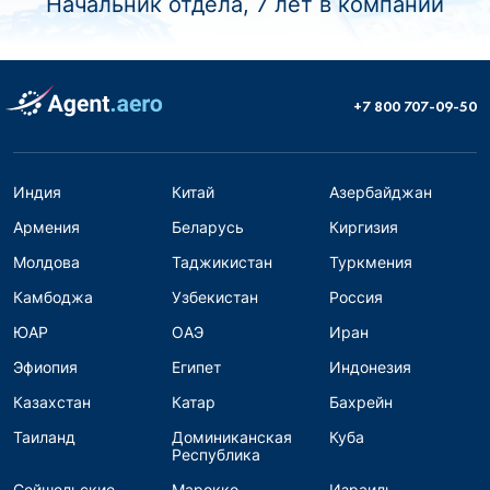
Начальник отдела, 7 лет в компании
+7 800 707-09-50
Индия
Китай
Азербайджан
Армения
Беларусь
Киргизия
Молдова
Таджикистан
Туркмения
Камбоджа
Узбекистан
Россия
ЮАР
ОАЭ
Иран
Эфиопия
Египет
Индонезия
Казахстан
Катар
Бахрейн
Таиланд
Доминиканская
Куба
Республика
Сейшельские
Марокко
Израиль