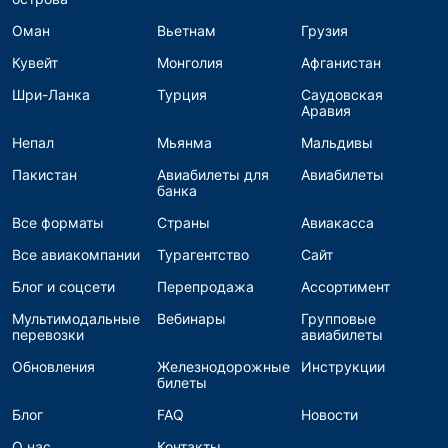
Оман
Вьетнам
Грузия
Кувейт
Монголия
Афганистан
Шри-Ланка
Турция
Саудовская
Аравия
Непал
Мьянма
Мальдивы
Пакистан
Авиабилеты для
Авиабилеты
банка
Все форматы
Страны
Авиакасса
Все авиакомпании
Турагентство
Сайт
Блог и соцсети
Перепродажа
Ассортимент
Мультимодальные
Вебинары
Групповые
перевозки
авиабилеты
Обновления
Железнодорожные
Инструкции
билеты
Блог
FAQ
Новости
О нас
Контакты