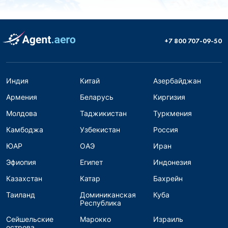
+7 800 707-09-50
Индия
Китай
Азербайджан
Армения
Беларусь
Киргизия
Молдова
Таджикистан
Туркмения
Камбоджа
Узбекистан
Россия
ЮАР
ОАЭ
Иран
Эфиопия
Египет
Индонезия
Казахстан
Катар
Бахрейн
Таиланд
Доминиканская
Куба
Республика
Сейшельские
Марокко
Израиль
острова