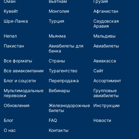
Оман
Вьетнам
Грузия
Кувейт
Монголия
Афганистан
Шри-Ланка
Турция
Саудовская
Аравия
Непал
Мьянма
Мальдивы
Пакистан
Авиабилеты для
Авиабилеты
банка
Все форматы
Страны
Авиакасса
Все авиакомпании
Турагентство
Сайт
Блог и соцсети
Перепродажа
Ассортимент
Мультимодальные
Вебинары
Групповые
перевозки
авиабилеты
Обновления
Железнодорожные
Инструкции
билеты
Блог
FAQ
Новости
О нас
Контакты