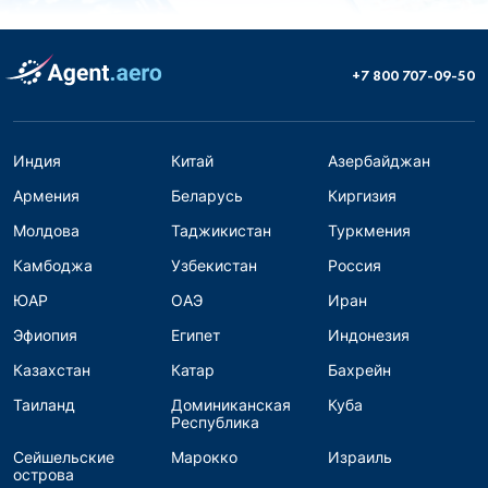
+7 800 707-09-50
Индия
Китай
Азербайджан
Армения
Беларусь
Киргизия
Молдова
Таджикистан
Туркмения
Камбоджа
Узбекистан
Россия
ЮАР
ОАЭ
Иран
Эфиопия
Египет
Индонезия
Казахстан
Катар
Бахрейн
Таиланд
Доминиканская
Куба
Республика
Сейшельские
Марокко
Израиль
острова