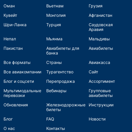
Оман
Вьетнам
Грузия
Кувейт
Монголия
Афганистан
Шри-Ланка
Турция
Саудовская
Аравия
Непал
Мьянма
Мальдивы
Пакистан
Авиабилеты для
Авиабилеты
банка
Все форматы
Страны
Авиакасса
Все авиакомпании
Турагентство
Сайт
Блог и соцсети
Перепродажа
Ассортимент
Мультимодальные
Вебинары
Групповые
перевозки
авиабилеты
Обновления
Железнодорожные
Инструкции
билеты
Блог
FAQ
Новости
О нас
Контакты