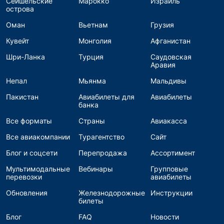
Сейшельские
Марокко
Израиль
острова
Оман
Вьетнам
Грузия
Кувейт
Монголия
Афганистан
Шри-Ланка
Турция
Саудовская
Аравия
Непал
Мьянма
Мальдивы
Пакистан
Авиабилеты для
Авиабилеты
банка
Все форматы
Страны
Авиакасса
Все авиакомпании
Турагентство
Сайт
Блог и соцсети
Перепродажа
Ассортимент
Мультимодальные
Вебинары
Групповые
перевозки
авиабилеты
Обновления
Железнодорожные
Инструкции
билеты
Блог
FAQ
Новости