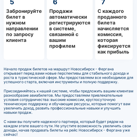
5
6
7
Забронируйте
Продажи
С каждого
билет в
автоматически
проданного
нужном
регистрируются
билета
направлении
в системе,
начисляется
по запросу
связанной с
комиссия,
клиента
вашим
которая
профилем
фиксируется
как прибыль
Начало продаж билетов на маршрут Новосибирск - Фергана
открывает перед вами новые перспективы для стабильного дохода и
роста в туристической сфере. Мы предоставляем все необходимое для
успешного старта, включая инструменты и полную поддержку.
Присоединяйтесь к нашей системе, чтобы предложить вашим клиентам
разнообразие авиабилетов. Мы предоставляем привлекательные
условия сотрудничества: высокие комиссии, круглосуточную
техническую поддержку и обучающие ресурсы, которые помогут вам
увеличить доход, развить профессиональные навыки и улучшить
навыки продаж.
С нами вы получите надежного партнера, который будет рядом на
каждом этапе вашего пути. Не упустите возможность увеличить свои
доходы, начав продавать билеты на рейс Новосибирск - Фергана уже
сейчас!