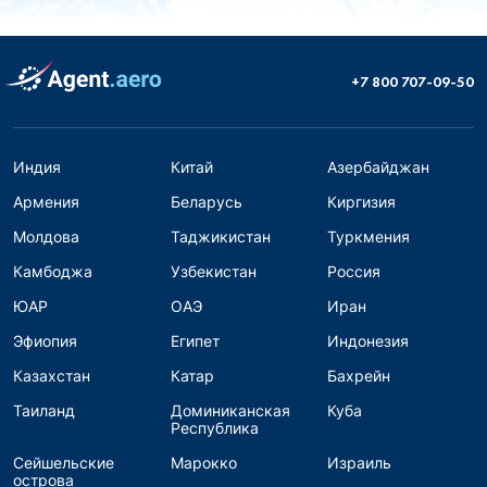
+7 800 707-09-50
Индия
Китай
Азербайджан
Армения
Беларусь
Киргизия
Молдова
Таджикистан
Туркмения
Камбоджа
Узбекистан
Россия
ЮАР
ОАЭ
Иран
Эфиопия
Египет
Индонезия
Казахстан
Катар
Бахрейн
Таиланд
Доминиканская
Куба
Республика
Сейшельские
Марокко
Израиль
острова