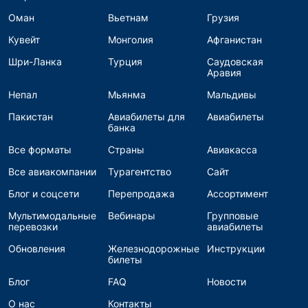
Оман
Вьетнам
Грузия
Кувейт
Монголия
Афганистан
Шри-Ланка
Турция
Саудовская
Аравия
Непал
Мьянма
Мальдивы
Пакистан
Авиабилеты для
Авиабилеты
банка
Все форматы
Страны
Авиакасса
Все авиакомпании
Турагентство
Сайт
Блог и соцсети
Перепродажа
Ассортимент
Мультимодальные
Вебинары
Групповые
перевозки
авиабилеты
Обновления
Железнодорожные
Инструкции
билеты
Блог
FAQ
Новости
О нас
Контакты