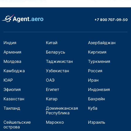
+7 800 707-09-50
Индия
Китай
Азербайджан
Армения
Беларусь
Киргизия
Молдова
Таджикистан
Туркмения
Камбоджа
Узбекистан
Россия
ЮАР
ОАЭ
Иран
Эфиопия
Египет
Индонезия
Казахстан
Катар
Бахрейн
Таиланд
Доминиканская
Куба
Республика
Сейшельские
Марокко
Израиль
острова