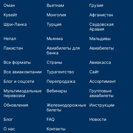
Оман
Вьетнам
Грузия
Кувейт
Монголия
Афганистан
Шри-Ланка
Турция
Саудовская
Аравия
Непал
Мьянма
Мальдивы
Пакистан
Авиабилеты для
Авиабилеты
банка
Все форматы
Страны
Авиакасса
Все авиакомпании
Турагентство
Сайт
Блог и соцсети
Перепродажа
Ассортимент
Мультимодальные
Вебинары
Групповые
перевозки
авиабилеты
Обновления
Железнодорожные
Инструкции
билеты
Блог
FAQ
Новости
О нас
Контакты