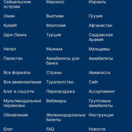
Сейшельские
Марокко
Израиль
острова
Оман
Вьетнам
Грузия
Кувейт
Монголия
Афганистан
Шри-Ланка
Турция
Саудовская
Аравия
Непал
Мьянма
Мальдивы
Пакистан
Авиабилеты для
Авиабилеты
банка
Все форматы
Страны
Авиакасса
Все авиакомпании
Турагентство
Сайт
Блог и соцсети
Перепродажа
Ассортимент
Мультимодальные
Вебинары
Групповые
перевозки
авиабилеты
Обновления
Железнодорожные
Инструкции
билеты
Блог
FAQ
Новости