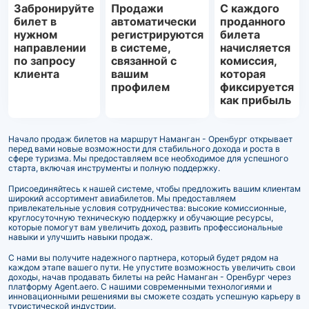
Забронируйте
Продажи
С каждого
билет в
автоматически
проданного
нужном
регистрируются
билета
направлении
в системе,
начисляется
по запросу
связанной с
комиссия,
клиента
вашим
которая
профилем
фиксируется
как прибыль
Начало продаж билетов на маршрут Наманган - Оренбург открывает
перед вами новые возможности для стабильного дохода и роста в
сфере туризма. Мы предоставляем все необходимое для успешного
старта, включая инструменты и полную поддержку.
Присоединяйтесь к нашей системе, чтобы предложить вашим клиентам
широкий ассортимент авиабилетов. Мы предоставляем
привлекательные условия сотрудничества: высокие комиссионные,
круглосуточную техническую поддержку и обучающие ресурсы,
которые помогут вам увеличить доход, развить профессиональные
навыки и улучшить навыки продаж.
С нами вы получите надежного партнера, который будет рядом на
каждом этапе вашего пути. Не упустите возможность увеличить свои
доходы, начав продавать билеты на рейс Наманган - Оренбург через
платформу Agent.aero. С нашими современными технологиями и
инновационными решениями вы сможете создать успешную карьеру в
туристической индустрии.