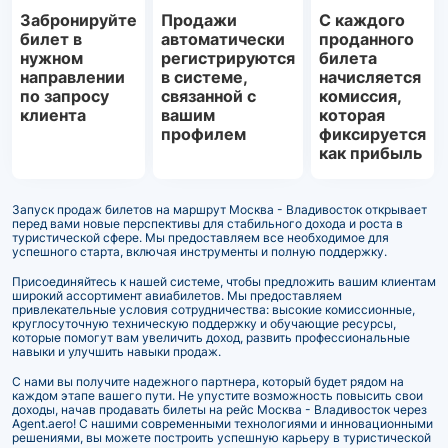
Забронируйте
Продажи
С каждого
билет в
автоматически
проданного
нужном
регистрируются
билета
направлении
в системе,
начисляется
по запросу
связанной с
комиссия,
клиента
вашим
которая
профилем
фиксируется
как прибыль
Запуск продаж билетов на маршрут Москва - Владивосток открывает
перед вами новые перспективы для стабильного дохода и роста в
туристической сфере. Мы предоставляем все необходимое для
успешного старта, включая инструменты и полную поддержку.
Присоединяйтесь к нашей системе, чтобы предложить вашим клиентам
широкий ассортимент авиабилетов. Мы предоставляем
привлекательные условия сотрудничества: высокие комиссионные,
круглосуточную техническую поддержку и обучающие ресурсы,
которые помогут вам увеличить доход, развить профессиональные
навыки и улучшить навыки продаж.
С нами вы получите надежного партнера, который будет рядом на
каждом этапе вашего пути. Не упустите возможность повысить свои
доходы, начав продавать билеты на рейс Москва - Владивосток через
Agent.aero! С нашими современными технологиями и инновационными
решениями, вы можете построить успешную карьеру в туристической