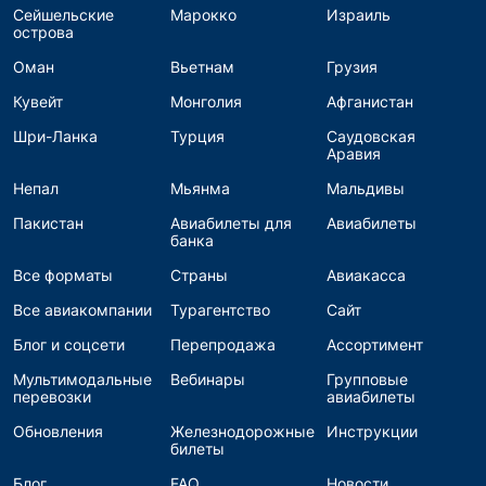
Сейшельские
Марокко
Израиль
острова
Оман
Вьетнам
Грузия
Кувейт
Монголия
Афганистан
Шри-Ланка
Турция
Саудовская
Аравия
Непал
Мьянма
Мальдивы
Пакистан
Авиабилеты для
Авиабилеты
банка
Все форматы
Страны
Авиакасса
Все авиакомпании
Турагентство
Сайт
Блог и соцсети
Перепродажа
Ассортимент
Мультимодальные
Вебинары
Групповые
перевозки
авиабилеты
Обновления
Железнодорожные
Инструкции
билеты
Блог
FAQ
Новости