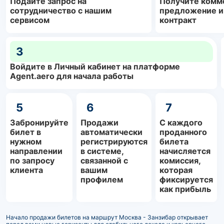
Подайте запрос на
Получите комм
сотрудничество с нашим
предложение и
сервисом
контракт
3
Войдите в Личный кабинет на платформе
Agent.aero для начала работы
5
6
7
Забронируйте
Продажи
С каждого
билет в
автоматически
проданного
нужном
регистрируются
билета
направлении
в системе,
начисляется
по запросу
связанной с
комиссия,
клиента
вашим
которая
профилем
фиксируется
как прибыль
Начало продажи билетов на маршрут Москва - Занзибар открывает