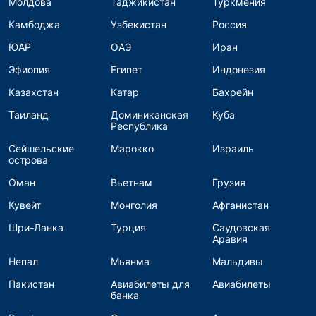
Молдова
Таджикистан
Туркмения
Камбоджа
Узбекистан
Россия
ЮАР
ОАЭ
Иран
Эфиопия
Египет
Индонезия
Казахстан
Катар
Бахрейн
Таиланд
Доминиканская
Куба
Республика
Сейшельские
Марокко
Израиль
острова
Оман
Вьетнам
Грузия
Кувейт
Монголия
Афганистан
Шри-Ланка
Турция
Саудовская
Аравия
Непал
Мьянма
Мальдивы
Пакистан
Авиабилеты для
Авиабилеты
банка