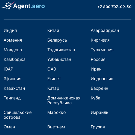
+7 800 707-09-50
Индия
Китай
Азербайджан
Армения
Беларусь
Киргизия
Молдова
Таджикистан
Туркмения
Камбоджа
Узбекистан
Россия
ЮАР
ОАЭ
Иран
Эфиопия
Египет
Индонезия
Казахстан
Катар
Бахрейн
Таиланд
Доминиканская
Куба
Республика
Сейшельские
Марокко
Израиль
острова
Оман
Вьетнам
Грузия