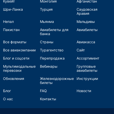
Кувейт
Монголия
Афганистан
Шри-Ланка
Турция
Саудовская
Аравия
Непал
Мьянма
Мальдивы
Пакистан
Авиабилеты для
Авиабилеты
банка
Все форматы
Страны
Авиакасса
Все авиакомпании
Турагентство
Сайт
Блог и соцсети
Перепродажа
Ассортимент
Мультимодальные
Вебинары
Групповые
перевозки
авиабилеты
Обновления
Железнодорожные
Инструкции
билеты
Блог
FAQ
Новости
О нас
Контакты