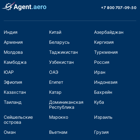
+7 800 707-09-50
Индия
Китай
Азербайджан
Армения
Беларусь
Киргизия
Молдова
Таджикистан
Туркмения
Камбоджа
Узбекистан
Россия
ЮАР
ОАЭ
Иран
Эфиопия
Египет
Индонезия
Казахстан
Катар
Бахрейн
Таиланд
Доминиканская
Куба
Республика
Сейшельские
Марокко
Израиль
острова
Оман
Вьетнам
Грузия