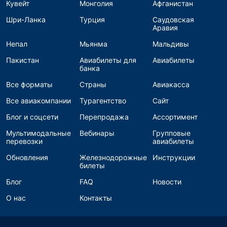
Кувейт
Монголия
Афганистан
Шри-Ланка
Турция
Саудовская
Аравия
Непал
Мьянма
Мальдивы
Пакистан
Авиабилеты для
Авиабилеты
банка
Все форматы
Страны
Авиакасса
Все авиакомпании
Турагентство
Сайт
Блог и соцсети
Перепродажа
Ассортимент
Мультимодальные
Вебинары
Групповые
перевозки
авиабилеты
Обновления
Железнодорожные
Инструкции
билеты
Блог
FAQ
Новости
О нас
Контакты