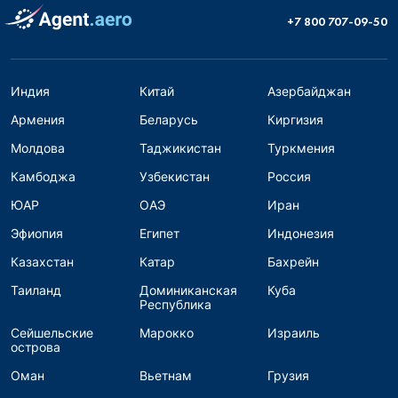
+7 800 707-09-50
Индия
Китай
Азербайджан
Армения
Беларусь
Киргизия
Молдова
Таджикистан
Туркмения
Камбоджа
Узбекистан
Россия
ЮАР
ОАЭ
Иран
Эфиопия
Египет
Индонезия
Казахстан
Катар
Бахрейн
Таиланд
Доминиканская
Куба
Республика
Сейшельские
Марокко
Израиль
острова
Оман
Вьетнам
Грузия