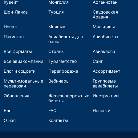
Кувейт
Монголия
Афганистан
Шри-Ланка
Турция
Саудовская
Аравия
Непал
Мьянма
Мальдивы
Пакистан
Авиабилеты для
Авиабилеты
банка
Все форматы
Страны
Авиакасса
Все авиакомпании
Турагентство
Сайт
Блог и соцсети
Перепродажа
Ассортимент
Мультимодальные
Вебинары
Групповые
перевозки
авиабилеты
Обновления
Железнодорожные
Инструкции
билеты
Блог
FAQ
Новости
О нас
Контакты