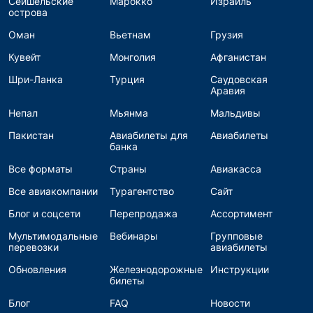
Сейшельские
Марокко
Израиль
острова
Оман
Вьетнам
Грузия
Кувейт
Монголия
Афганистан
Шри-Ланка
Турция
Саудовская
Аравия
Непал
Мьянма
Мальдивы
Пакистан
Авиабилеты для
Авиабилеты
банка
Все форматы
Страны
Авиакасса
Все авиакомпании
Турагентство
Сайт
Блог и соцсети
Перепродажа
Ассортимент
Мультимодальные
Вебинары
Групповые
перевозки
авиабилеты
Обновления
Железнодорожные
Инструкции
билеты
Блог
FAQ
Новости