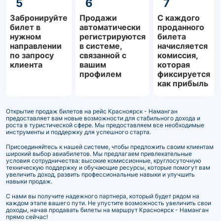
5
6
7
Забронируйте
Продажи
С каждого
билет в
автоматически
проданного
нужном
регистрируются
билета
направлении
в системе,
начисляется
по запросу
связанной с
комиссия,
клиента
вашим
которая
профилем
фиксируется
как прибыль
Открытие продаж билетов на рейс Красноярск - Наманган
предоставляет вам новые возможности для стабильного дохода и
роста в туристической сфере. Мы предоставляем все необходимые
инструменты и поддержку для успешного старта.
Присоединяйтесь к нашей системе, чтобы предложить своим клиентам
широкий выбор авиабилетов. Мы предлагаем привлекательные
условия сотрудничества: высокие комиссионные, круглосуточную
техническую поддержку и обучающие ресурсы, которые помогут вам
увеличить доход, развить профессиональные навыки и улучшить
навыки продаж.
С нами вы получите надежного партнера, который будет рядом на
каждом этапе вашего пути. Не упустите возможность увеличить свои
доходы, начав продавать билеты на маршрут Красноярск - Наманган
прямо сейчас!