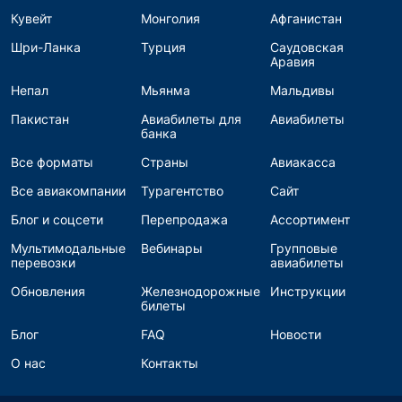
Кувейт
Монголия
Афганистан
Шри-Ланка
Турция
Саудовская
Аравия
Непал
Мьянма
Мальдивы
Пакистан
Авиабилеты для
Авиабилеты
банка
Все форматы
Страны
Авиакасса
Все авиакомпании
Турагентство
Сайт
Блог и соцсети
Перепродажа
Ассортимент
Мультимодальные
Вебинары
Групповые
перевозки
авиабилеты
Обновления
Железнодорожные
Инструкции
билеты
Блог
FAQ
Новости
О нас
Контакты