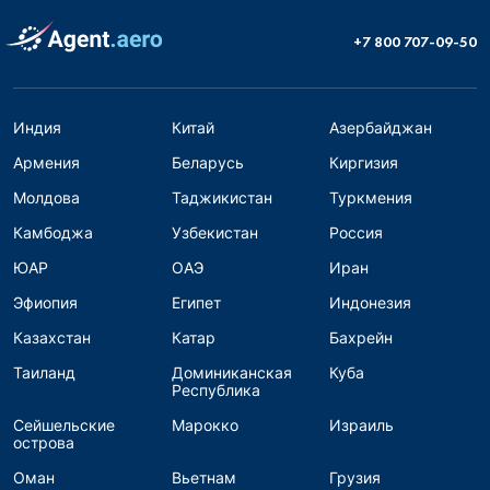
+7 800 707-09-50
Индия
Китай
Азербайджан
Армения
Беларусь
Киргизия
Молдова
Таджикистан
Туркмения
Камбоджа
Узбекистан
Россия
ЮАР
ОАЭ
Иран
Эфиопия
Египет
Индонезия
Казахстан
Катар
Бахрейн
Таиланд
Доминиканская
Куба
Республика
Сейшельские
Марокко
Израиль
острова
Оман
Вьетнам
Грузия