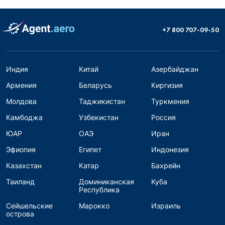
+7 800 707-09-50
Индия
Китай
Азербайджан
Армения
Беларусь
Киргизия
Молдова
Таджикистан
Туркмения
Камбоджа
Узбекистан
Россия
ЮАР
ОАЭ
Иран
Эфиопия
Египет
Индонезия
Казахстан
Катар
Бахрейн
Таиланд
Доминиканская
Куба
Республика
Сейшельские
Марокко
Израиль
острова