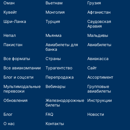
Оман
Вьетнам
Грузия
Кувейт
Монголия
Афганистан
Шри-Ланка
Турция
Саудовская
Аравия
Непал
Мьянма
Мальдивы
Пакистан
Авиабилеты для
Авиабилеты
банка
Все форматы
Страны
Авиакасса
Все авиакомпании
Турагентство
Сайт
Блог и соцсети
Перепродажа
Ассортимент
Мультимодальные
Вебинары
Групповые
перевозки
авиабилеты
Обновления
Железнодорожные
Инструкции
билеты
Блог
FAQ
Новости
О нас
Контакты