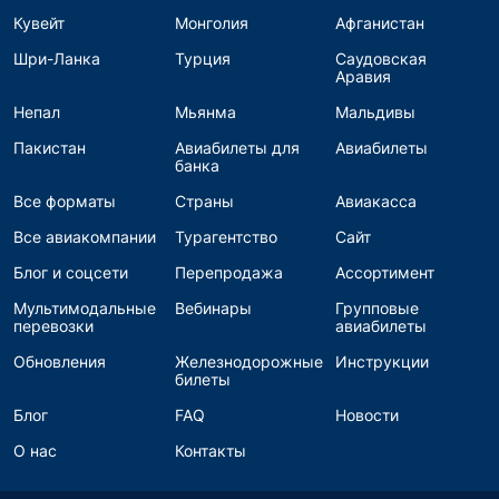
Кувейт
Монголия
Афганистан
Шри-Ланка
Турция
Саудовская
Аравия
Непал
Мьянма
Мальдивы
Пакистан
Авиабилеты для
Авиабилеты
банка
Все форматы
Страны
Авиакасса
Все авиакомпании
Турагентство
Сайт
Блог и соцсети
Перепродажа
Ассортимент
Мультимодальные
Вебинары
Групповые
перевозки
авиабилеты
Обновления
Железнодорожные
Инструкции
билеты
Блог
FAQ
Новости
О нас
Контакты