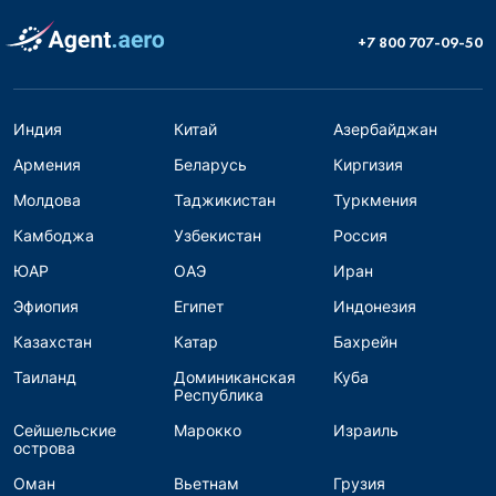
+7 800 707-09-50
Индия
Китай
Азербайджан
Армения
Беларусь
Киргизия
Молдова
Таджикистан
Туркмения
Камбоджа
Узбекистан
Россия
ЮАР
ОАЭ
Иран
Эфиопия
Египет
Индонезия
Казахстан
Катар
Бахрейн
Таиланд
Доминиканская
Куба
Республика
Сейшельские
Марокко
Израиль
острова
Оман
Вьетнам
Грузия