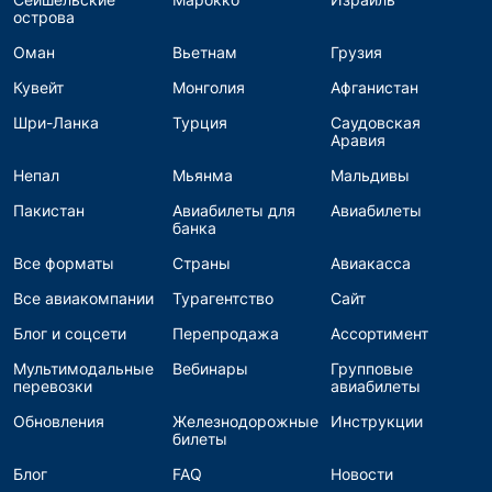
острова
Оман
Вьетнам
Грузия
Кувейт
Монголия
Афганистан
Шри-Ланка
Турция
Саудовская
Аравия
Непал
Мьянма
Мальдивы
Пакистан
Авиабилеты для
Авиабилеты
банка
Все форматы
Страны
Авиакасса
Все авиакомпании
Турагентство
Сайт
Блог и соцсети
Перепродажа
Ассортимент
Мультимодальные
Вебинары
Групповые
перевозки
авиабилеты
Обновления
Железнодорожные
Инструкции
билеты
Блог
FAQ
Новости