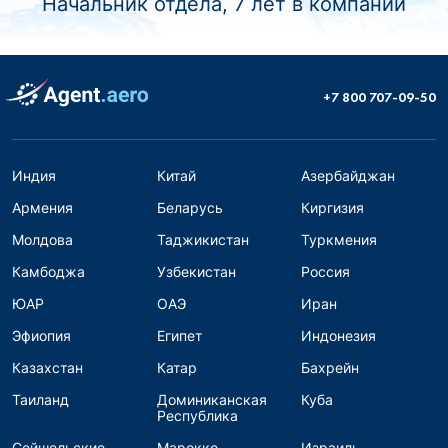
Начальник отдела, 7 лет в компании
+7 800 707-09-50
Индия
Китай
Азербайджан
Армения
Беларусь
Киргизия
Молдова
Таджикистан
Туркмения
Камбоджа
Узбекистан
Россия
ЮАР
ОАЭ
Иран
Эфиопия
Египет
Индонезия
Казахстан
Катар
Бахрейн
Таиланд
Доминиканская
Куба
Республика
Сейшельские
Марокко
Израиль