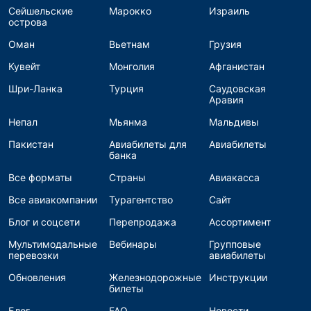
Сейшельские
Марокко
Израиль
острова
Оман
Вьетнам
Грузия
Кувейт
Монголия
Афганистан
Шри-Ланка
Турция
Саудовская
Аравия
Непал
Мьянма
Мальдивы
Пакистан
Авиабилеты для
Авиабилеты
банка
Все форматы
Страны
Авиакасса
Все авиакомпании
Турагентство
Сайт
Блог и соцсети
Перепродажа
Ассортимент
Мультимодальные
Вебинары
Групповые
перевозки
авиабилеты
Обновления
Железнодорожные
Инструкции
билеты
Блог
FAQ
Новости