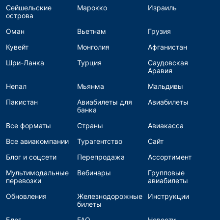
Сейшельские
Марокко
Израиль
острова
Оман
Вьетнам
Грузия
Кувейт
Монголия
Афганистан
Шри-Ланка
Турция
Саудовская
Аравия
Непал
Мьянма
Мальдивы
Пакистан
Авиабилеты для
Авиабилеты
банка
Все форматы
Страны
Авиакасса
Все авиакомпании
Турагентство
Сайт
Блог и соцсети
Перепродажа
Ассортимент
Мультимодальные
Вебинары
Групповые
перевозки
авиабилеты
Обновления
Железнодорожные
Инструкции
билеты
Блог
FAQ
Новости