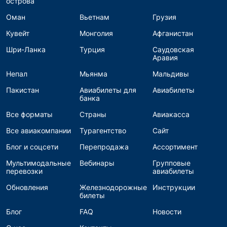
острова
Оман
Вьетнам
Грузия
Кувейт
Монголия
Афганистан
Шри-Ланка
Турция
Саудовская
Аравия
Непал
Мьянма
Мальдивы
Пакистан
Авиабилеты для
Авиабилеты
банка
Все форматы
Страны
Авиакасса
Все авиакомпании
Турагентство
Сайт
Блог и соцсети
Перепродажа
Ассортимент
Мультимодальные
Вебинары
Групповые
перевозки
авиабилеты
Обновления
Железнодорожные
Инструкции
билеты
Блог
FAQ
Новости