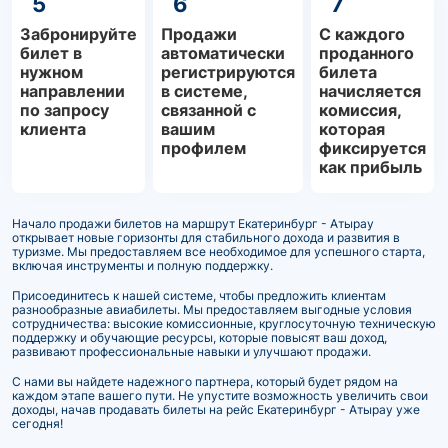
5
6
7
Забронируйте
Продажи
С каждого
билет в
автоматически
проданного
нужном
регистрируются
билета
направлении
в системе,
начисляется
по запросу
связанной с
комиссия,
клиента
вашим
которая
профилем
фиксируется
как прибыль
Начало продажи билетов на маршрут Екатеринбург - Атырау
открывает новые горизонты для стабильного дохода и развития в
туризме. Мы предоставляем все необходимое для успешного старта,
включая инструменты и полную поддержку.
Присоединитесь к нашей системе, чтобы предложить клиентам
разнообразные авиабилеты. Мы предоставляем выгодные условия
сотрудничества: высокие комиссионные, круглосуточную техническую
поддержку и обучающие ресурсы, которые повысят ваш доход,
развивают профессиональные навыки и улучшают продажи.
С нами вы найдете надежного партнера, который будет рядом на
каждом этапе вашего пути. Не упустите возможность увеличить свои
доходы, начав продавать билеты на рейс Екатеринбург - Атырау уже
сегодня!