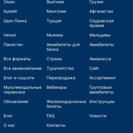
Оман
Вьетнам
Грузия
Кувейт
Монголия
Афганистан
Шри-Ланка
Турция
Саудовская
Аравия
Непал
Мьянма
Мальдивы
Пакистан
Авиабилеты для
Авиабилеты
банка
Все форматы
Страны
Авиакасса
Все авиакомпании
Турагентство
Сайт
Блог и соцсети
Перепродажа
Ассортимент
Мультимодальные
Вебинары
Групповые
перевозки
авиабилеты
Обновления
Железнодорожные
Инструкции
билеты
Блог
FAQ
Новости
О нас
Контакты