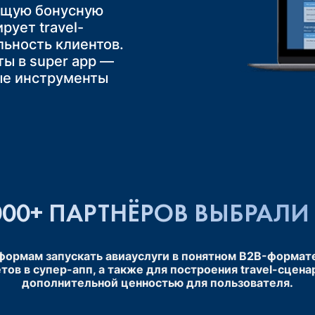
ющую бонусную
рует travel-
льность клиентов.
ты в super app —
ые инструменты
00+ ПАРТНЁРОВ ВЫБРАЛИ 
формам запускать авиауслуги в понятном B2B-формате
тов в супер-апп, а также для построения travel-сцен
дополнительной ценностью для пользователя.