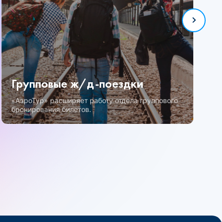
Групповые ж/д-поездки
«АэроТур» расширяет работу отдела группового
бронирования билетов.