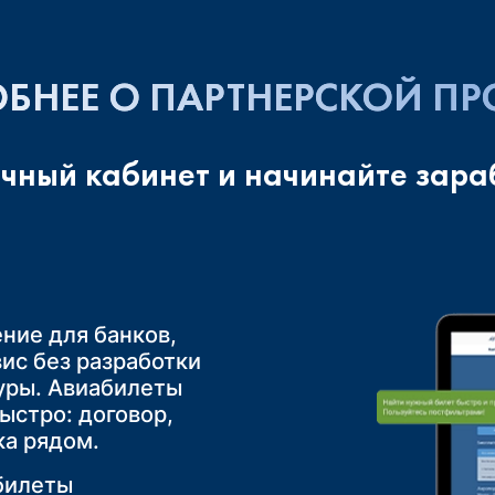
БНЕЕ О ПАРТНЕРСКОЙ П
ичный кабинет и начинайте зара
ние для банков,
ть трансфер —
 по России,
вис без разработки
ропорта до курорта
 — через кабинет
 логистика проще,
уры. Авиабилеты
ыстро: договор,
я заметно влияет
ты «Самолёт +
ранее, места
ка рядом.
и и шанс повторного
й вариант, агенту
руппы не остаётся
билеты
без лишних