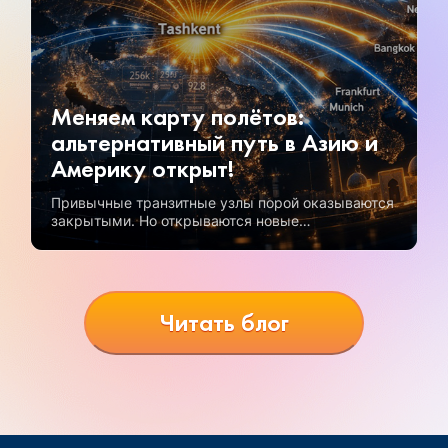
Меняем карту полётов:
альтернативный путь в Азию и
Америку открыт!
Привычные транзитные узлы порой оказываются
закрытыми. Но открываются новые
возможности, и одна из самых перспективных —
полеты через Узбекистан.
Читать блог