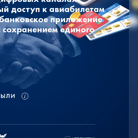
ый доступ к авиабилетам
е банковское приложение
с сохранением единого
БЫЛИ