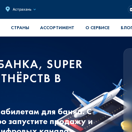
Астрахань
СТРАНЫ
АССОРТИМЕНТ
О СЕРВИСЕ
БЛО
БАНКА, SUPER
ТНЁРСТВ В
иабилетам для банка. С
о запустите продажу и
цифровых каналах.