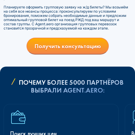
Планируете оформить групповую заявку на ж/д билеты? Мы возьмём
на себя все нюансы процесса: проконсультируем по условиям
бронирования, поможем собрать необходимые данные и предложим
оптимальный групповой билет на поезд РЖД под ваш маршрут и
состав группы. С Agent.aero организация групповых перевозок
становится прозрачной и предсказуемой на каждом этапе.
Получить консультацию
ПОЧЕМУ БОЛЕЕ 5000 ПАРТНЁРОВ
ВЫБРАЛИ AGENT.AERO:
Поиск лучших цен
В