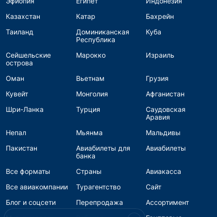
Эфиопия
Египет
Индонезия
Казахстан
Катар
Бахрейн
Таиланд
Доминиканская
Куба
Республика
Сейшельские
Марокко
Израиль
острова
Оман
Вьетнам
Грузия
Кувейт
Монголия
Афганистан
Шри-Ланка
Турция
Саудовская
Аравия
Непал
Мьянма
Мальдивы
Пакистан
Авиабилеты для
Авиабилеты
банка
Все форматы
Страны
Авиакасса
Все авиакомпании
Турагентство
Сайт
Блог и соцсети
Перепродажа
Ассортимент