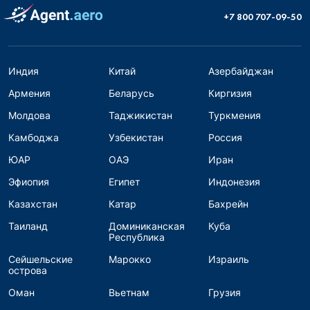
+7 800 707-09-50
Индия
Китай
Азербайджан
Армения
Беларусь
Киргизия
Молдова
Таджикистан
Туркмения
Камбоджа
Узбекистан
Россия
ЮАР
ОАЭ
Иран
Эфиопия
Египет
Индонезия
Казахстан
Катар
Бахрейн
Таиланд
Доминиканская
Куба
Республика
Сейшельские
Марокко
Израиль
острова
Оман
Вьетнам
Грузия