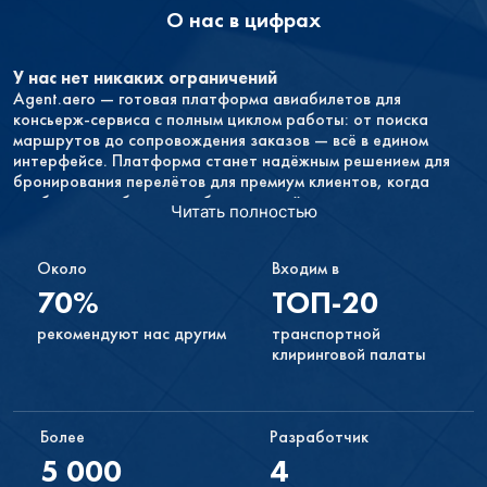
О нас в цифрах
У нас нет никаких ограничений
Agent.aero — готовая платформа авиабилетов для
консьерж-сервиса с полным циклом работы: от поиска
маршрутов до сопровождения заказов — всё в едином
интерфейсе. Платформа станет надёжным решением для
бронирования перелётов для премиум клиентов, когда
необходимо обеспечить безупречный сервис, мгновенное
Читать полностью
оформление и комфортную работу менеджеров.
У вас не будет никаких обязательств
Около
Входим в
Если продажи не будут приносить вам желаемого дохода
70%
ТОП-20
или вам просто не понравится иметь форму поиска на своём
сайте, вы в любой момент можете прекратить
рекомендуют нас другим
транспортной
сотрудничество с нами.
клиринговой палаты
Инструменты партнёрской программы настраиваются
очень просто
Поэтому работать с ними можно и самостоятельно. Если у
Более
Разработчик
вас возникнут какие-либо трудности, вы всегда можете
5 000
4
обратиться в нашу службу поддержки в Москве.