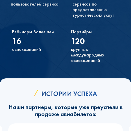
Консультанты и менеджеры работают круглосуточно.
пользователей сервиса
сервисов по
предоставлению
Вы можете зарабатывать на продаже одной или
туристических услуг
нескольких услуг
Настраивайте форму поиска отелей и авиабилетов по
своему усмотрению. Вы можете продавать через наш
Вебинары более чем
Партнёры
сервис все доступные услуги или только те, которые
16
120
пожелаете.
авиакомпаний
крупных
международных
авиакомпаний
ИСТОРИИ УСПЕХА
Наши партнеры, которые уже преуспели в
продаже авиабилетов: