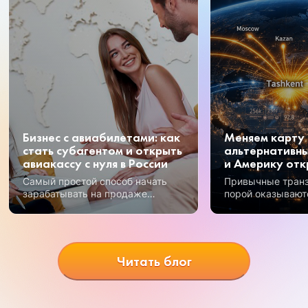
Бизнес с авиабилетами: как
Меняем карту 
стать субагентом и открыть
альтернативны
авиакассу с нуля в России
и Америку отк
Самый простой способ начать
Привычные тран
зарабатывать на продаже
порой оказывают
авиабилетов – получение
Но открываются 
субагентского статуса.
возможности, и 
перспективных —
Узбекистан.
Читать блог