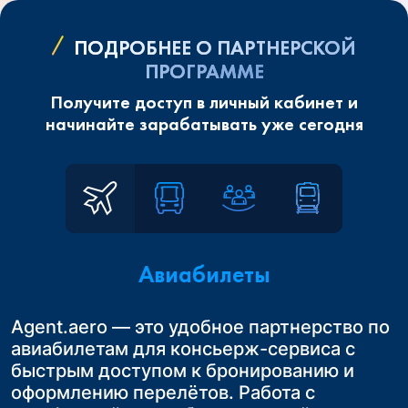
ПОДРОБНЕЕ О ПАРТНЕРСКОЙ
ПРОГРАММЕ
Получите доступ в личный кабинет и
начинайте зарабатывать уже сегодня
Авиабилеты
Agent.aero — это удобное партнерство по
Сотрудничая с Agent.aero в России, Вы
Расширьте возможности вашего бизнеса.
авиабилетам для консьерж-сервиса с
получаете возможность предложить
Начните продавать ж/д билеты по России,
Это удобное и выгодное решение для
быстрым доступом к бронированию и
своим клиентам удобные трансферы до
Казахстану и Узбекистану.
турагентств в России, которые
оформлению перелётов. Работа с
конечного пункта назначения
Это простой и эффективный способ
занимаются организацией авторских