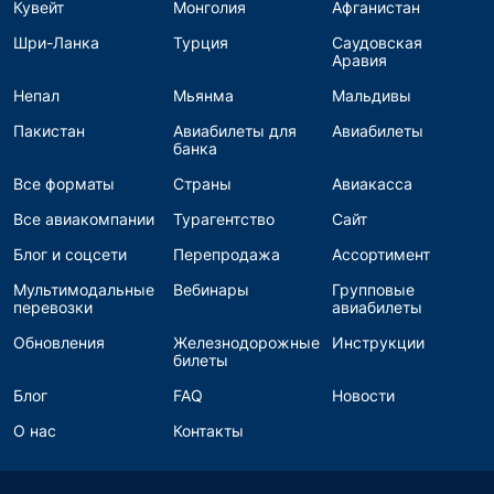
Кувейт
Монголия
Афганистан
Шри-Ланка
Турция
Саудовская
Аравия
Непал
Мьянма
Мальдивы
Пакистан
Авиабилеты для
Авиабилеты
банка
Все форматы
Страны
Авиакасса
Все авиакомпании
Турагентство
Сайт
Блог и соцсети
Перепродажа
Ассортимент
Мультимодальные
Вебинары
Групповые
перевозки
авиабилеты
Обновления
Железнодорожные
Инструкции
билеты
Блог
FAQ
Новости
О нас
Контакты