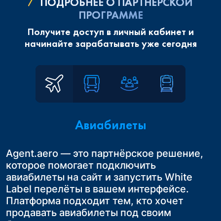
ПОДРОБНЕЕ О ПАРТНЕРСКОЙ
ПРОГРАММЕ
Получите доступ в личный кабинет и
начинайте зарабатывать уже сегодня
Авиабилеты
Agent.aero — это партнёрское решение,
Сотрудничая с Agent.aero в России, Вы
Расширьте возможности вашего бизнеса.
которое помогает подключить
получаете возможность предложить
Начните продавать ж/д билеты по России,
Это удобное и выгодное решение для
авиабилеты на сайт и запустить White
своим клиентам удобные трансферы до
Казахстану и Узбекистану.
турагентств в России, которые
Label перелёты в вашем интерфейсе.
конечного пункта назначения
Это простой и эффективный способ
занимаются организацией авторских
Платформа подходит тем, кто хочет
предложить клиентам новые услуги без
туров или групповых поездок. Такой
Организованный переезд из аэропорта
продавать авиабилеты под своим
лишних затрат. Бронируйте билеты через
формат путешествий позволяет
до курорта или отеля на