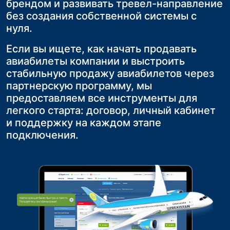
брендом и развивать тревел-направление
личный кабинет Agent.aero или установив
объединить всех участников группы в
комфортабельном автобусе делает
без создания собственной системы с
виджет на свой сайт.
один рейс, что значительно упрощает
путешествие Ваших клиентов
нуля.
Главный плюс — вы сможете
логистику и делает путешествие более
максимально удобным и приятным
комбинировать маршруты «Самолёт +
комфортным для клиентов
Если вы ищете, как начать продавать
Поезд». Это идеальное решение для
Это не только повышает
авиабилеты компании и выстроить
Одним из ключевых преимуществ
путешественников, которое повысит их
удовлетворённость услугой, но и
стабильную продажу авиабилетов через
групповых авиаперевозок является
лояльность и вашу
укрепляет лояльность, увеличивая шансы
партнерскую программу, мы
фиксированная стоимость билетов и
конкурентоспособность на рынке.
на повторные обращения и продажи
предоставляем все инструменты для
исключение риска нехватки мест на
легкого старта: договор, личный кабинет
рейсе
и поддержку на каждом этапе
подключения.