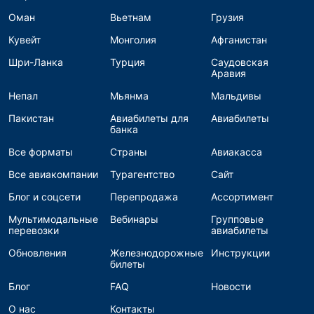
Оман
Вьетнам
Грузия
Кувейт
Монголия
Афганистан
Шри-Ланка
Турция
Саудовская
Аравия
Непал
Мьянма
Мальдивы
Пакистан
Авиабилеты для
Авиабилеты
банка
Все форматы
Страны
Авиакасса
Все авиакомпании
Турагентство
Сайт
Блог и соцсети
Перепродажа
Ассортимент
Мультимодальные
Вебинары
Групповые
перевозки
авиабилеты
Обновления
Железнодорожные
Инструкции
билеты
Блог
FAQ
Новости
О нас
Контакты