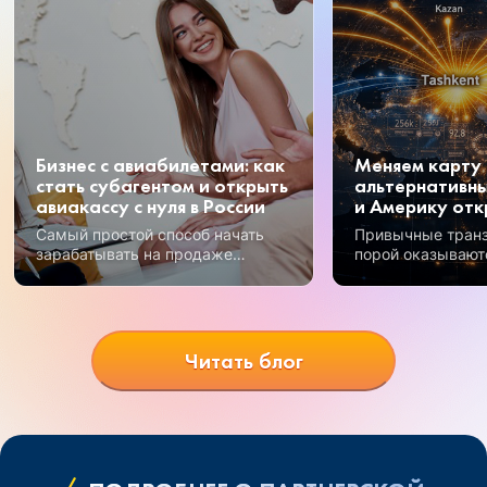
Бизнес с авиабилетами: как
Меняем карту 
стать субагентом и открыть
альтернативны
авиакассу с нуля в России
и Америку отк
Самый простой способ начать
Привычные тран
зарабатывать на продаже
порой оказывают
авиабилетов – получение
Но открываются 
субагентского статуса.
возможности, и 
перспективных —
Узбекистан.
Читать блог