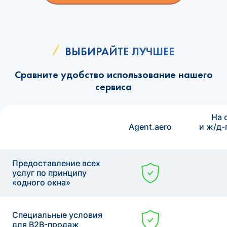
ВЫБИРАЙТЕ ЛУЧШЕЕ
Сравните удобство использование нашего
сервиса
На 
Agent.aero
и ж/д-
Предоставление всех
услуг по принципу
«одного окна»
Специальные условия
для B2B-продаж