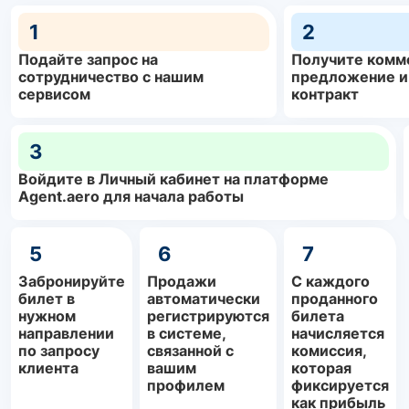
1
2
Подайте запрос на
Получите комм
сотрудничество с нашим
предложение и
сервисом
контракт
3
Войдите в Личный кабинет на платформе
Agent.aero для начала работы
5
6
7
Забронируйте
Продажи
С каждого
билет в
автоматически
проданного
нужном
регистрируются
билета
направлении
в системе,
начисляется
по запросу
связанной с
комиссия,
клиента
вашим
которая
профилем
фиксируется
как прибыль