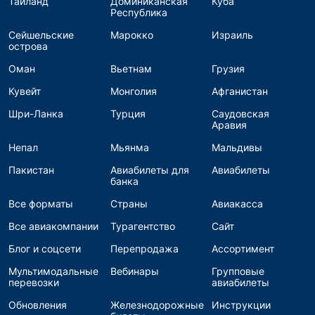
Таиланд
Доминиканская
Куба
Республика
Сейшельские
Марокко
Израиль
острова
Оман
Вьетнам
Грузия
Кувейт
Монголия
Афганистан
Шри-Ланка
Турция
Саудовская
Аравия
Непал
Мьянма
Мальдивы
Пакистан
Авиабилеты для
Авиабилеты
банка
Все форматы
Страны
Авиакасса
Все авиакомпании
Турагентство
Сайт
Блог и соцсети
Перепродажа
Ассортимент
Мультимодальные
Вебинары
Групповые
перевозки
авиабилеты
Обновления
Железнодорожные
Инструкции