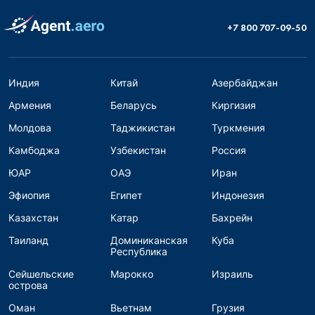
+7 800 707-09-50
Индия
Китай
Азербайджан
Армения
Беларусь
Киргизия
Молдова
Таджикистан
Туркмения
Камбоджа
Узбекистан
Россия
ЮАР
ОАЭ
Иран
Эфиопия
Египет
Индонезия
Казахстан
Катар
Бахрейн
Таиланд
Доминиканская
Куба
Республика
Сейшельские
Марокко
Израиль
острова
Оман
Вьетнам
Грузия