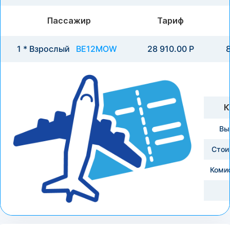
Пассажир
Тариф
1 * Взрослый
BE12MOW
28 910.00 Р
8
К
Вы
Стои
Коми