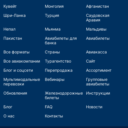
Кувейт
Монголия
Афганистан
Шри-Ланка
Турция
Саудовская
Аравия
Непал
Мьянма
Мальдивы
Пакистан
Авиабилеты для
Авиабилеты
банка
Все форматы
Страны
Авиакасса
Все авиакомпании
Турагентство
Сайт
Блог и соцсети
Перепродажа
Ассортимент
Мультимодальные
Вебинары
Групповые
перевозки
авиабилеты
Обновления
Железнодорожные
Инструкции
билеты
Блог
FAQ
Новости
О нас
Контакты