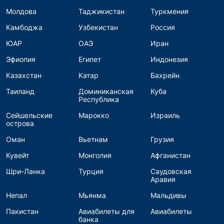
Молдова
Таджикистан
Туркмения
Камбоджа
Узбекистан
Россия
ЮАР
ОАЭ
Иран
Эфиопия
Египет
Индонезия
Казахстан
Катар
Бахрейн
Таиланд
Доминиканская
Куба
Республика
Сейшельские
Марокко
Израиль
острова
Оман
Вьетнам
Грузия
Кувейт
Монголия
Афганистан
Шри-Ланка
Турция
Саудовская
Аравия
Непал
Мьянма
Мальдивы
Пакистан
Авиабилеты для
Авиабилеты
банка