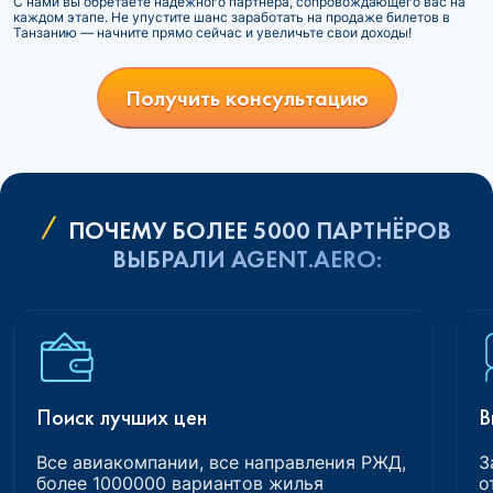
С нами вы обретаете надежного партнера, сопровождающего вас на
каждом этапе. Не упустите шанс заработать на продаже билетов в
Танзанию — начните прямо сейчас и увеличьте свои доходы!
Получить консультацию
ПОЧЕМУ БОЛЕЕ 5000 ПАРТНЁРОВ
ВЫБРАЛИ AGENT.AERO:
Поиск лучших цен
В
Все авиакомпании, все направления РЖД,
З
более 1000000 вариантов жилья
о