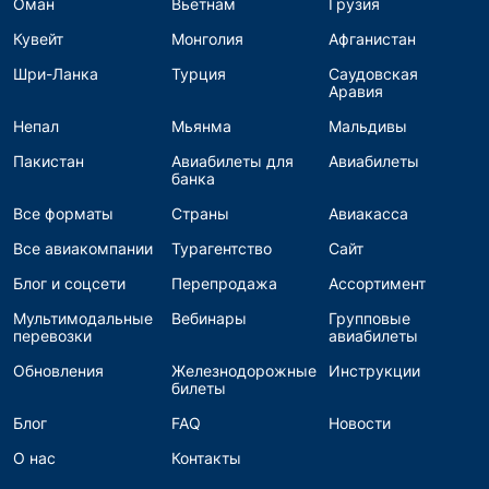
Оман
Вьетнам
Грузия
Кувейт
Монголия
Афганистан
Шри-Ланка
Турция
Саудовская
Аравия
Непал
Мьянма
Мальдивы
Пакистан
Авиабилеты для
Авиабилеты
банка
Все форматы
Страны
Авиакасса
Все авиакомпании
Турагентство
Сайт
Блог и соцсети
Перепродажа
Ассортимент
Мультимодальные
Вебинары
Групповые
перевозки
авиабилеты
Обновления
Железнодорожные
Инструкции
билеты
Блог
FAQ
Новости
О нас
Контакты