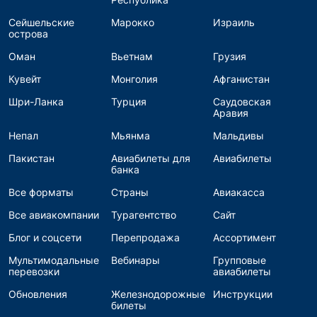
Сейшельские
Марокко
Израиль
острова
Оман
Вьетнам
Грузия
Кувейт
Монголия
Афганистан
Шри-Ланка
Турция
Саудовская
Аравия
Непал
Мьянма
Мальдивы
Пакистан
Авиабилеты для
Авиабилеты
банка
Все форматы
Страны
Авиакасса
Все авиакомпании
Турагентство
Сайт
Блог и соцсети
Перепродажа
Ассортимент
Мультимодальные
Вебинары
Групповые
перевозки
авиабилеты
Обновления
Железнодорожные
Инструкции
билеты