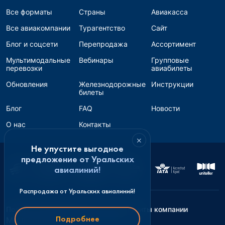
Все форматы
Страны
Авиакасса
Все авиакомпании
Турагентство
Сайт
Блог и соцсети
Перепродажа
Ассортимент
Мультимодальные
Вебинары
Групповые
перевозки
авиабилеты
Обновления
Железнодорожные
Инструкции
билеты
Блог
FAQ
Новости
О нас
Контакты
×
Не упустите выгодное
предложение от Уральских
авиалиний!
Распродажа от Уральских авиалиний!
Политика конфиденциальности
Реквизиты компании
Подробнее
Мы в соцсетях: