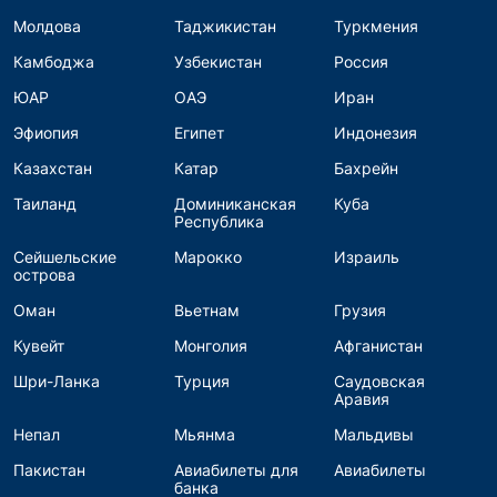
Молдова
Таджикистан
Туркмения
Камбоджа
Узбекистан
Россия
ЮАР
ОАЭ
Иран
Эфиопия
Египет
Индонезия
Казахстан
Катар
Бахрейн
Таиланд
Доминиканская
Куба
Республика
Сейшельские
Марокко
Израиль
острова
Оман
Вьетнам
Грузия
Кувейт
Монголия
Афганистан
Шри-Ланка
Турция
Саудовская
Аравия
Непал
Мьянма
Мальдивы
Пакистан
Авиабилеты для
Авиабилеты
банка