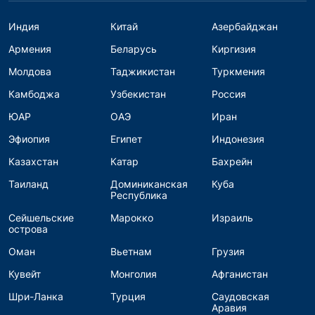
Индия
Китай
Азербайджан
Армения
Беларусь
Киргизия
Молдова
Таджикистан
Туркмения
Камбоджа
Узбекистан
Россия
ЮАР
ОАЭ
Иран
Эфиопия
Египет
Индонезия
Казахстан
Катар
Бахрейн
Таиланд
Доминиканская
Куба
Республика
Сейшельские
Марокко
Израиль
острова
Оман
Вьетнам
Грузия
Кувейт
Монголия
Афганистан
Шри-Ланка
Турция
Саудовская
Аравия