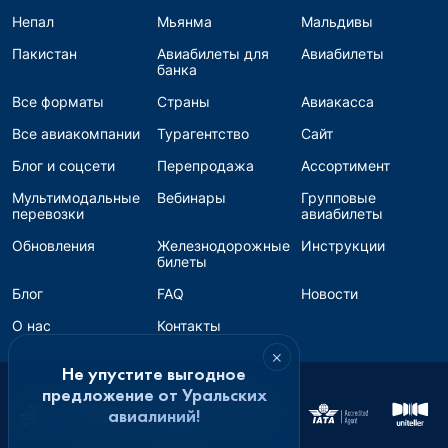
Непал
Мьянма
Мальдивы
Пакистан
Авиабилеты для
Авиабилеты
банка
Все форматы
Страны
Авиакасса
Все авиакомпании
Турагентство
Сайт
Блог и соцсети
Перепродажа
Ассортимент
Мультимодальные
Вебинары
Групповые
перевозки
авиабилеты
Обновления
Железнодорожные
Инструкции
билеты
Блог
FAQ
Новости
О нас
Контакты
×
Не упустите выгодное
предложение от Уральских
авиалиний!