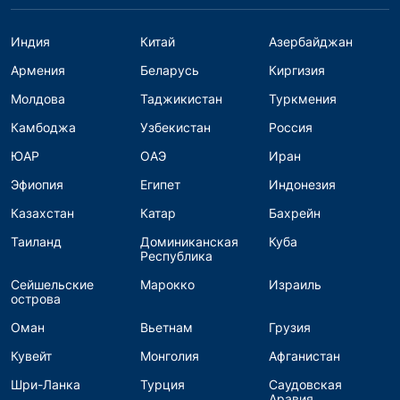
Индия
Китай
Азербайджан
Армения
Беларусь
Киргизия
Молдова
Таджикистан
Туркмения
Камбоджа
Узбекистан
Россия
ЮАР
ОАЭ
Иран
Эфиопия
Египет
Индонезия
Казахстан
Катар
Бахрейн
Таиланд
Доминиканская
Куба
Республика
Сейшельские
Марокко
Израиль
острова
Оман
Вьетнам
Грузия
Кувейт
Монголия
Афганистан
Шри-Ланка
Турция
Саудовская
Аравия