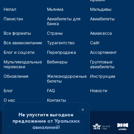
Непал
Мьянма
Мальдивы
Пакистан
Авиабилеты для
Авиабилеты
банка
Все форматы
Страны
Авиакасса
Все авиакомпании
Турагентство
Сайт
Блог и соцсети
Перепродажа
Ассортимент
Мультимодальные
Вебинары
Групповые
перевозки
авиабилеты
Обновления
Железнодорожные
Инструкции
билеты
Блог
FAQ
Новости
О нас
Контакты
×
Не упустите выгодное
предложение от Уральских
авиалиний!